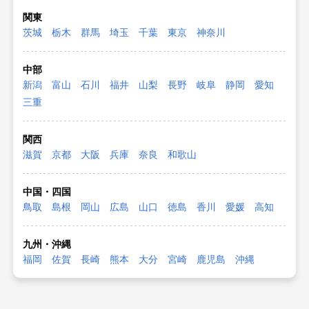
関東
茨城
栃木
群馬
埼玉
千葉
東京
神奈川
中部
新潟
富山
石川
福井
山梨
長野
岐阜
静岡
愛知
三重
関西
滋賀
京都
大阪
兵庫
奈良
和歌山
中国・四国
鳥取
島根
岡山
広島
山口
徳島
香川
愛媛
高知
九州・沖縄
福岡
佐賀
長崎
熊本
大分
宮崎
鹿児島
沖縄