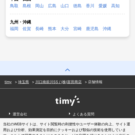
鳥取
島根
岡山
広島
山口
徳島
香川
愛媛
高知
九州・沖縄
福岡
佐賀
長崎
熊本
大分
宮崎
鹿児島
沖縄
timy
埼玉県
川口南前川SS / (株)富田商店
店舗情報
運営会社
よくある質問
当社のWEBサイトは、サイト閲覧時の利便性やユーザー体験の向上、サイト運
お問い合わせ
利用規約
用および分析、効果測定を目的にクッキーおよび類似の技術を使用していま