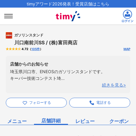
timyアワード2026発表！受賞店舗はこちら
ガソリンスタンド
川口南前川SS / (株)富田商店
（
105
件
）
MAP
4.72
店舗からのお知らせ
埼玉県川口市、ENEOSのガソリンスタンドです。
キーパー技術コンテスト埼...
続きを見る
フォローする
電話する
店舗詳細
メニュー
レビュー
クーポン