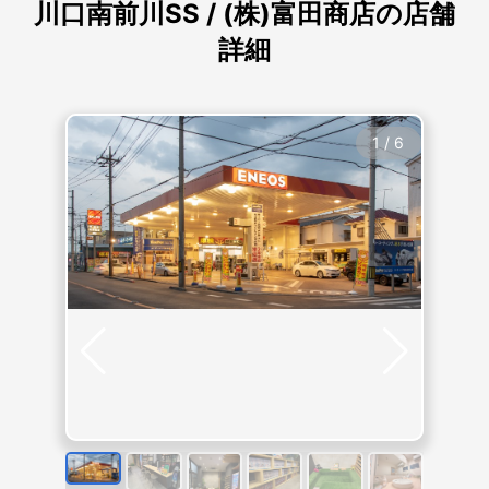
川口南前川SS / (株)富田商店の店舗
詳細
1
/
6