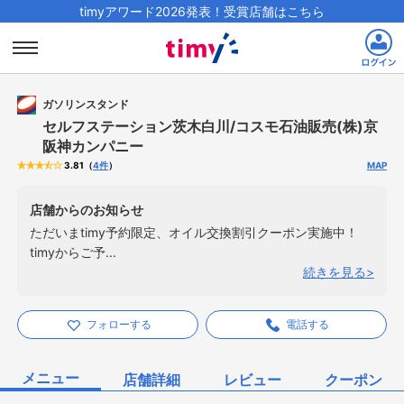
timyアワード2026発表！受賞店舗はこちら
ガソリンスタンド
セルフステーション茨木白川/コスモ石油販売(株)京
阪神カンパニー
（
4
件
）
MAP
3.81
店舗からのお知らせ
ただいまtimy予約限定、オイル交換割引クーポン実施中！
timyからご予...
続きを見る
フォローする
電話する
メニュー
店舗詳細
レビュー
クーポン