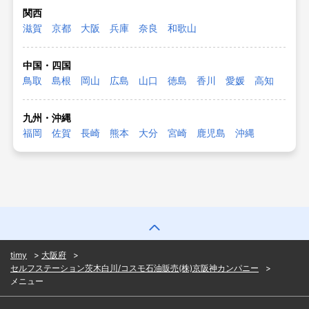
関西
滋賀
京都
大阪
兵庫
奈良
和歌山
中国・四国
鳥取
島根
岡山
広島
山口
徳島
香川
愛媛
高知
九州・沖縄
福岡
佐賀
長崎
熊本
大分
宮崎
鹿児島
沖縄
timy
大阪府
セルフステーション茨木白川/コスモ石油販売(株)京阪神カンパニー
メニュー