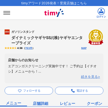
timyアワード2026発表！受賞店舗はこちら
ガソリンスタンド
ダイナミックヤギヤSS/(株)ヤギヤエンタ
ープライズ
（
763
件
）
MAP
4.56
店舗からのお知らせ
エアコンガスクリーニング実施中です！ ご予約は【イチオ
シ】メニューから！
...
続きを見る
フォローする
電話する
メニュー
店舗詳細
レビュー
クーポン