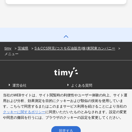
timy
茨城県
S＆CCS阿見/コスモ石油販売(株)東関東カンパニー
メニュー
運営会社
よくある質問
当社のWEBサイトは、サイト閲覧時の利便性やユーザー体験の向上、サイト運
お問い合わせ
利用規約
用および分析、効果測定を目的にクッキーおよび類似の技術を使用していま
す。こちらで同意するまたはこのままサービス利用を続けることにより当社の
クチコミ利用規約
プライバシーポリシー
クッキーに関するポリシー
に同意いただいたものとみなされます。設定の変更
掲載をご希望の店舗様
や同意の撤回を行うには、ブラウザのクッキーの設定を変更してください。
© Mitsubishi Corporation Energy Co., Ltd.
同意する