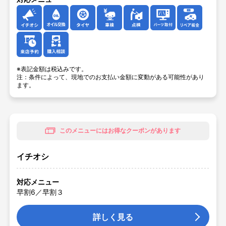
イチオシ
オイル交換
タイヤ
車検
点検
パーツ取付
リペ
来店予約
購入相談
※表記金額は税込みです。
注：条件によって、現地でのお支払い金額に変動がある可能性があり
ます。
このメニューにはお得なクーポンがあります
イチオシ
対応メニュー
早割6／早割３
詳しく見る