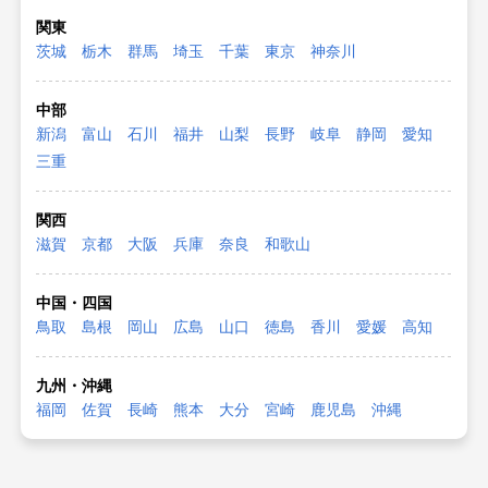
関東
茨城
栃木
群馬
埼玉
千葉
東京
神奈川
中部
新潟
富山
石川
福井
山梨
長野
岐阜
静岡
愛知
三重
関西
滋賀
京都
大阪
兵庫
奈良
和歌山
中国・四国
鳥取
島根
岡山
広島
山口
徳島
香川
愛媛
高知
九州・沖縄
福岡
佐賀
長崎
熊本
大分
宮崎
鹿児島
沖縄