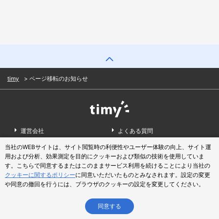
timy
ページ移転のお知らせ
運営会社
よくある質問
当社のWEBサイトは、サイト閲覧時の利便性やユーザー体験の向上、サイト運
お問い合わせ
利用規約
用および分析、効果測定を目的にクッキーおよび類似の技術を使用していま
す。こちらで同意するまたはこのままサービス利用を続けることにより当社の
クチコミ利用規約
プライバシーポリシー
クッキーに関するポリシー
に同意いただいたものとみなされます。設定の変更
掲載をご希望の店舗様
や同意の撤回を行うには、ブラウザのクッキーの設定を変更してください。
© Mitsubishi Corporation Energy Co., Ltd.
同意する